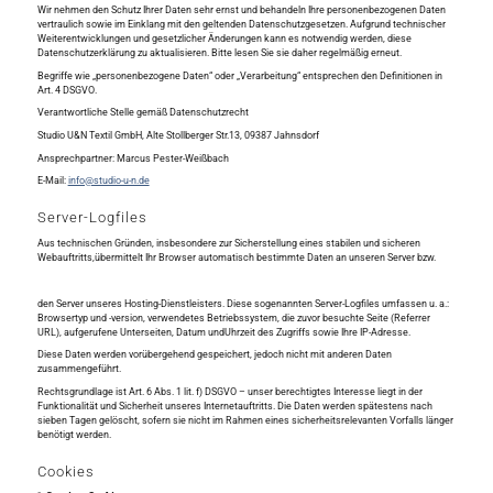
Wir nehmen den Schutz Ihrer Daten sehr ernst und behandeln Ihre personenbezogenen Daten
vertraulich sowie im Einklang mit den geltenden Datenschutzgesetzen. Aufgrund technischer
Weiterentwicklungen und gesetzlicher Änderungen kann es notwendig werden, diese
Datenschutzerklärung zu aktualisieren. Bitte lesen Sie sie daher regelmäßig erneut.
Begriffe wie „personenbezogene Daten“ oder „Verarbeitung“ entsprechen den Definitionen in
Art. 4 DSGVO.
Verantwortliche Stelle gemäß Datenschutzrecht
Studio U&N Textil GmbH, Alte Stollberger Str.13, 09387 Jahnsdorf
Ansprechpartner: Marcus Pester-Weißbach
E-Mail:
info@studio-u-n.de
Server-Logfiles
Aus technischen Gründen, insbesondere zur Sicherstellung eines stabilen und sicheren
Webauftritts,übermittelt Ihr Browser automatisch bestimmte Daten an unseren Server bzw.
den Server unseres Hosting-Dienstleisters. Diese sogenannten Server-Logfiles umfassen u. a.:
Browsertyp und -version, verwendetes Betriebssystem, die zuvor besuchte Seite (Referrer
URL), aufgerufene Unterseiten, Datum undUhrzeit des Zugriffs sowie Ihre IP-Adresse.
Diese Daten werden vorübergehend gespeichert, jedoch nicht mit anderen Daten
zusammengeführt.
Rechtsgrundlage ist Art. 6 Abs. 1 lit. f) DSGVO – unser berechtigtes Interesse liegt in der
Funktionalität und Sicherheit unseres Internetauftritts. Die Daten werden spätestens nach
sieben Tagen gelöscht, sofern sie nicht im Rahmen eines sicherheitsrelevanten Vorfalls länger
benötigt werden.
Cookies