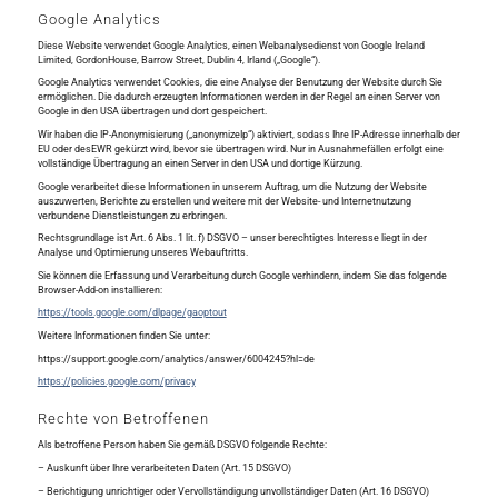
Google Analytics
Diese Website verwendet Google Analytics, einen Webanalysedienst von Google Ireland
Limited, GordonHouse, Barrow Street, Dublin 4, Irland („Google“).
Google Analytics verwendet Cookies, die eine Analyse der Benutzung der Website durch Sie
ermöglichen. Die dadurch erzeugten Informationen werden in der Regel an einen Server von
Google in den USA übertragen und dort gespeichert.
Wir haben die IP-Anonymisierung („anonymizeIp“) aktiviert, sodass Ihre IP-Adresse innerhalb der
EU oder desEWR gekürzt wird, bevor sie übertragen wird. Nur in Ausnahmefällen erfolgt eine
vollständige Übertragung an einen Server in den USA und dortige Kürzung.
Google verarbeitet diese Informationen in unserem Auftrag, um die Nutzung der Website
auszuwerten, Berichte zu erstellen und weitere mit der Website- und Internetnutzung
verbundene Dienstleistungen zu erbringen.
Rechtsgrundlage ist Art. 6 Abs. 1 lit. f) DSGVO – unser berechtigtes Interesse liegt in der
Analyse und Optimierung unseres Webauftritts.
Sie können die Erfassung und Verarbeitung durch Google verhindern, indem Sie das folgende
Browser-Add-on installieren:
https://tools.google.com/dlpage/gaoptout
Weitere Informationen finden Sie unter:
https://support.google.com/analytics/answer/6004245?hl=de
https://policies.google.com/privacy
Rechte von Betroffenen
Als betroffene Person haben Sie gemäß DSGVO folgende Rechte:
– Auskunft über Ihre verarbeiteten Daten (Art. 15 DSGVO)
– Berichtigung unrichtiger oder Vervollständigung unvollständiger Daten (Art. 16 DSGVO)