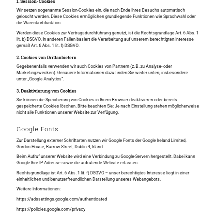
1. Session-Cookies
Wir setzen sogenannte Session-Cookies ein, die nach Ende Ihres Besuchs automatisch
gelöscht werden. Diese Cookies ermöglichen grundlegende Funktionen wie Sprachwahl oder
die Warenkorbfunktion.
Werden diese Cookies zur Vertragsdurchführung genutzt, ist die Rechtsgrundlage Art. 6 Abs. 1
lit. b) DSGVO. In anderen Fällen basiert die Verarbeitung auf unserem berechtigten Interesse
gemäß Art. 6 Abs. 1 lit. f) DSGVO.
2. Cookies von Drittanbietern
Gegebenenfalls verwenden wir auch Cookies von Partnern (z. B. zu Analyse- oder
Marketingzwecken). Genauere Informationen dazu finden Sie weiter unten, insbesondere
unter „Google Analytics“.
3. Deaktivierung von Cookies
Sie können die Speicherung von Cookies in Ihrem Browser deaktivieren oder bereits
gespeicherte Cookies löschen. Bitte beachten Sie: Je nach Einstellung stehen möglicherweise
nicht alle Funktionen unserer Website zur Verfügung.
Google Fonts
Zur Darstellung externer Schriftarten nutzen wir Google Fonts der Google Ireland Limited,
Gordon House, Barrow Street, Dublin 4, Irland.
Beim Aufruf unserer Website wird eine Verbindung zu Google-Servern hergestellt. Dabei kann
Google Ihre IP-Adresse sowie die aufrufende Website erfassen.
Rechtsgrundlage ist Art. 6 Abs. 1 lit. f) DSGVO – unser berechtigtes Interesse liegt in einer
einheitlichen und benutzerfreundlichen Darstellung unseres Webangebots.
Weitere Informationen:
https://adssettings.google.com/authenticated
https://policies.google.com/privacy