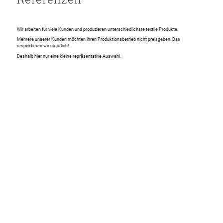
Wir arbeiten für viele Kunden und produzieren unterschiedlichste textile Produkte.
Mehrere unserer Kunden möchten ihren Produktionsbetrieb nicht preisgeben. Das
respektieren wir natürlich!
Deshalb hier nur eine kleine repräsentative Auswahl.